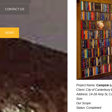
CONTACT US
NEWS
Project
Name:
Campsie
L
Client: City of Canterbur
Address: 14-28 Amy St, 
Size:
Our Scope:
Status: Completed